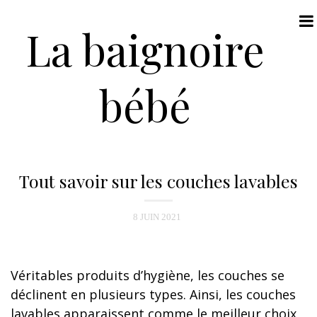
La baignoire
bébé
N
a
Tout savoir sur les couches lavables
v
i
8 JUIN 2021
g
a
t
Véritables produits d’hygiène, les couches se
i
déclinent en plusieurs types. Ainsi, les couches
o
lavables apparaissent comme le meilleur choix