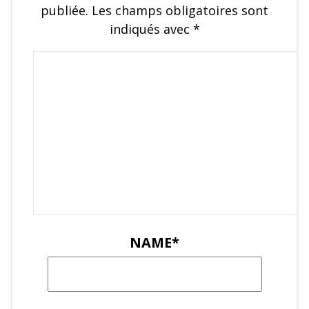
publiée.
Les champs obligatoires sont
indiqués avec
*
C
o
m
m
e
n
t
NAME
*